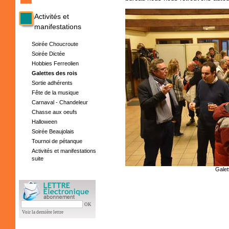
Activités et
manifestations
Soirée Choucroute
Soirée Dictée
Hobbies Ferreolien
Galettes des rois
Sortie adhérents
Fête de la musique
Carnaval - Chandeleur
Chasse aux oeufs
Halloween
Soirée Beaujolais
Tournoi de pétanque
Activités et manifestations
suite
Galet
Galet
OK
Voir la dernière lettre