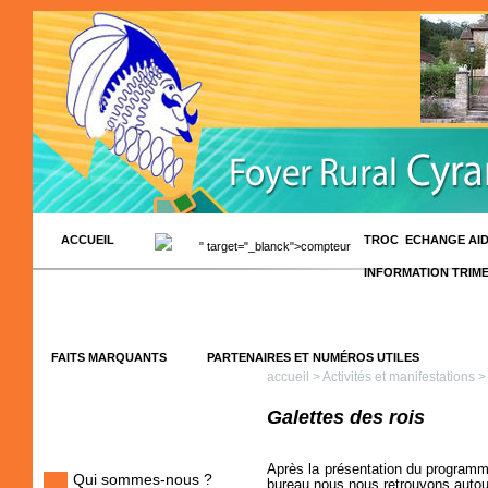
ACCUEIL
TROC ECHANGE AI
" target="_blanck">compteur
INFORMATION TRIM
FAITS MARQUANTS
PARTENAIRES ET NUMÉROS UTILES
accueil
>
Activités et manifestations
> 
Galettes des rois
Après la présentation du program
Qui sommes-nous ?
bureau nous nous retrouvons autou