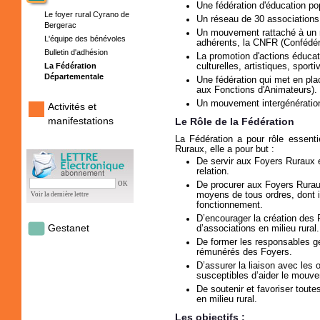
Une fédération d'éducation po
Le foyer rural Cyrano de
Un réseau de 30 associations
Bergerac
Un mouvement rattaché à un r
L'équipe des bénévoles
adhérents, la CNFR (Confédér
Bulletin d'adhésion
La promotion d'actions éducati
La Fédération
culturelles, artistiques, sporti
Départementale
Une fédération qui met en pla
aux Fonctions d'Animateurs).
Un mouvement intergénératio
Activités et
manifestations
Le Rôle de la Fédération
La Fédération a pour rôle essentie
Ruraux, elle a pour but :
De servir aux Foyers Ruraux 
relation.
OK
De procurer aux Foyers Rurau
moyens de tous ordres, dont i
Voir la dernière lettre
fonctionnement.
D’encourager la création des 
Gestanet
d’associations en milieu rural.
De former les responsables g
rémunérés des Foyers.
D’assurer la liaison avec le
susceptibles d’aider le mouv
De soutenir et favoriser toute
en milieu rural.
Les objectifs :