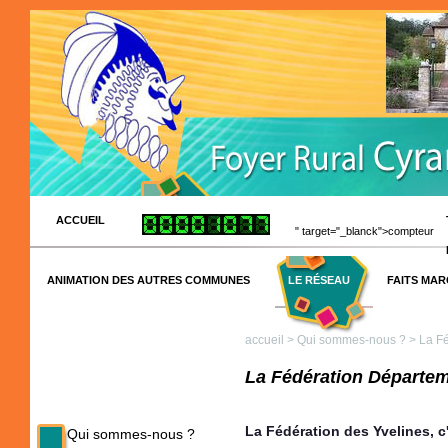
ACCUEIL
" target="_blanck">compteur
ANIMATION DES AUTRES COMMUNES
LE RÉSEAU
FAITS MA
accueil
>
Qui sommes-nous ?
> La Fé
La Fédération Départem
La Fédération des Yvelines, c'
Qui sommes-nous ?